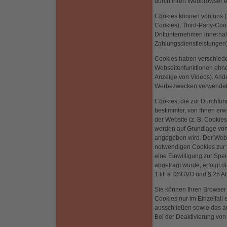
durch Ihren Webbrowser er
Cookies können von uns (F
Cookies). Third-Party-Coo
Drittunternehmen innerhal
Zahlungsdienstleistungen)
Cookies haben verschiede
Webseitenfunktionen ohne 
Anzeige von Videos). And
Werbezwecken verwendet
Cookies, die zur Durchfüh
bestimmter, von Ihnen erw
der Website (z. B. Cookie
werden auf Grundlage von 
angegeben wird. Der Websi
notwendigen Cookies zur te
eine Einwilligung zur Sp
abgefragt wurde, erfolgt d
1 lit. a DSGVO und § 25 Ab
Sie können Ihren Browser 
Cookies nur im Einzelfall
ausschließen sowie das a
Bei der Deaktivierung von