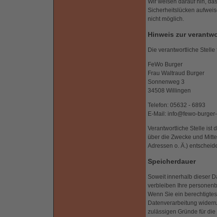
Wir weisen darauf hin, das
Sicherheitslücken aufweise
nicht möglich.
Hinweis zur verantwo
Die verantwortliche Stelle
FeWo Burger
Frau Waltraud Burger
Sonnenweg 3
34508 Willingen
Telefon: 05632 - 6893
E-Mail: info@fewo-burger-
Verantwortliche Stelle ist
über die Zwecke und Mitt
Adressen o. Ä.) entscheide
Speicherdauer
Soweit innerhalb dieser D
verbleiben Ihre personenb
Wenn Sie ein berechtigte
Datenverarbeitung widerru
zulässigen Gründe für die