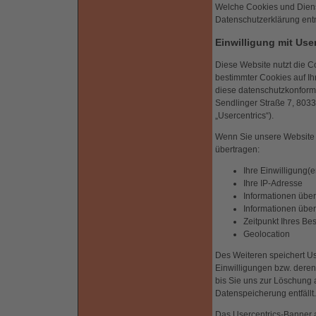
Welche Cookies und Diens
Datenschutzerklärung en
Einwilligung mit Use
Diese Website nutzt die C
bestimmter Cookies auf I
diese datenschutzkonform 
Sendlinger Straße 7, 803
„Usercentrics“).
Wenn Sie unsere Website 
übertragen:
Ihre Einwilligung(e
Ihre IP-Adresse
Informationen über
Informationen über
Zeitpunkt Ihres Be
Geolocation
Des Weiteren speichert Use
Einwilligungen bzw. deren
bis Sie uns zur Löschung 
Datenspeicherung entfällt
Das Usercentrics-Banner a