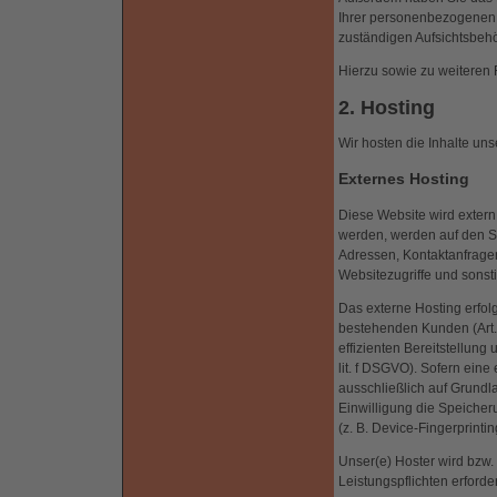
Ihrer personenbezogenen 
zuständigen Aufsichtsbehö
Hierzu sowie zu weiteren
2. Hosting
Wir hosten die Inhalte un
Externes Hosting
Diese Website wird extern
werden, werden auf den Ser
Adressen, Kontaktanfrage
Websitezugriffe und sonst
Das externe Hosting erfol
bestehenden Kunden (Art. 
effizienten Bereitstellung
lit. f DSGVO). Sofern eine
ausschließlich auf Grundl
Einwilligung die Speicher
(z. B. Device-Fingerprinti
Unser(e) Hoster wird bzw. 
Leistungspflichten erford