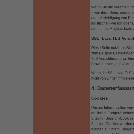
Wenn Sie die Verarbeitun
– von ihrer Speicherung 
oder Verteidigung von Re
juristischen Person oder 
oder eines Mitgliedstaats 
SSL- bzw. TLS-Versc
Diese Seite nutzt aus Sic
zum Beispiel Bestellungen
TLS-Verschlüsselung. Eine
Browsers von „http://“ auf
Wenn die SSL- bzw. TLS-Ver
nicht von Dritten mitgeles
4. Datenerfassun
Cookies
Unsere Internetseiten ver
auf Ihrem Endgerät keine
Sitzung (Session-Cookies)
Session-Cookies werden n
bleiben auf Ihrem Endgerä