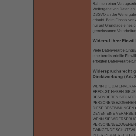
Rahmen einer Vertragserfüll
Weitergabe von Daten an St
DSGVO an der Weitergabe
erlaubt. Beim Einsatz vo
nur auf Grundlage eines gü
gemeinsamen Verarbeitung
Widerruf Ihrer Einwi
Viele Datenverarbeitungsv
eine bereits erteilte Einw
erfolgten Datenverarbeitu
Widerspruchsrecht g
Direktwerbung (Art.
WENN DIE DATENVERARB
ERFOLGT, HABEN SIE J
BESONDEREN SITUATIO
PERSONENBEZOGENEN D
DIESE BESTIMMUNGEN G
DENEN EINE VERARBEI
WENN SIE WIDERSPRUC
PERSONENBEZOGENEN D
ZWINGENDE SCHUTZWÜR
INTERESSEN, RECHTE 