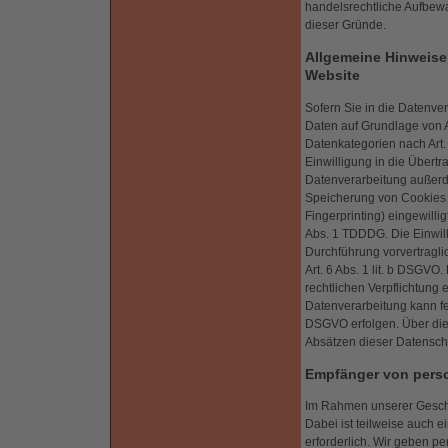
handelsrechtliche Aufbewah
dieser Gründe.
Allgemeine Hinweise
Website
Sofern Sie in die Datenve
Daten auf Grundlage von Ar
Datenkategorien nach Art.
Einwilligung in die Übert
Datenverarbeitung außerde
Speicherung von Cookies od
Fingerprinting) eingewilli
Abs. 1 TDDDG. Die Einwilli
Durchführung vorvertragli
Art. 6 Abs. 1 lit. b DSGVO
rechtlichen Verpflichtung e
Datenverarbeitung kann fer
DSGVO erfolgen. Über die 
Absätzen dieser Datenschu
Empfänger von pers
Im Rahmen unserer Geschäf
Dabei ist teilweise auch 
erforderlich. Wir geben p