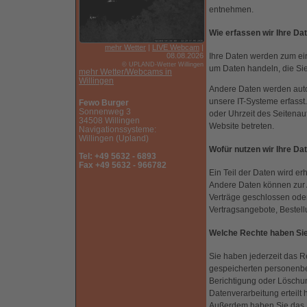
entnehmen.
Wie erfassen wir Ihre Da
mehr Wetter
|
LIVE Webcam
|
Ihre Daten werden zum ein
08.08.2026
© UPLAND-Wetter Willingen
um Daten handeln, die Sie
mehr Wetter/Webcams in
Willingen
Andere Daten werden auto
unsere IT-Systeme erfasst.
Fewo Burger
Sonnenweg 3
oder Uhrzeit des Seitenauf
34508 Willingen
Website betreten.
Navigationssysteme:
Willingen (Upland)
Wofür nutzen wir Ihre Da
Tel: +49 5632 - 6893
Fax +49 5632 - 966782
Ein Teil der Daten wird er
Andere Daten können zur 
Verträge geschlossen ode
Vertragsangebote, Bestell
Welche Rechte haben Sie
Sie haben jederzeit das R
gespeicherten personenbe
Berichtigung oder Löschun
Datenverarbeitung erteilt 
Außerdem haben Sie das R