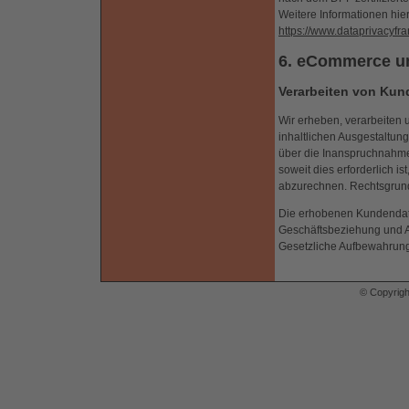
Weitere Informationen hie
https://www.dataprivacyfr
6. eCommerce un
Verarbeiten von Kun
Wir erheben, verarbeiten
inhaltlichen Ausgestaltu
über die Inanspruchnahme 
soweit dies erforderlich 
abzurechnen. Rechtsgrundla
Die erhobenen Kundendat
Geschäftsbeziehung und Ab
Gesetzliche Aufbewahrungs
© Copyrig