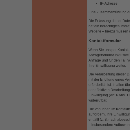
IP-Adresse
Eine Zusammenführung di
Die Erfassung dieser Daten
hat ein berechtigtes Inter
Website – hierzu müssen d
Kontaktformular
Wenn Sie uns per Kontak
Anfrageformular inklusiv
Anfrage und für den Fall 
Ihre Einwilligung weiter.
Die Verarbeitung dieser Da
mit der Erfüllung eines 
erforderlich ist. In allen
der effektiven Bearbeitung 
Einwilligung (Art. 6 Abs. 1
widerrufbar.
Die von Ihnen im Kontaktf
auffordern, Ihre Einwilli
entfällt (z. B. nach abge
– insbesondere Aufbewahru