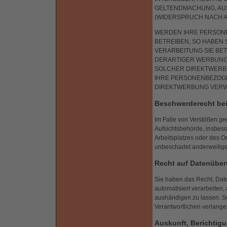
GELTENDMACHUNG, AU
(WIDERSPRUCH NACH ART
WERDEN IHRE PERSON
BETREIBEN, SO HABEN 
VERARBEITUNG SIE B
DERARTIGER WERBUNG E
SOLCHER DIREKTWERBU
IHRE PERSONENBEZOG
DIREKTWERBUNG VERWE
Beschwerde­recht bei
Im Falle von Verstößen g
Aufsichtsbehörde, insbeso
Arbeitsplatzes oder des 
unbeschadet anderweitiger
Recht auf Daten­übert
Sie haben das Recht, Daten
automatisiert verarbeiten
aushändigen zu lassen. So
Verantwortlichen verlangen
Auskunft, Berichti