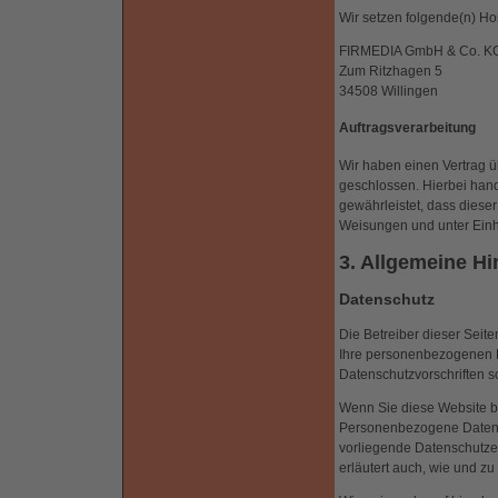
Wir setzen folgende(n) Hos
FIRMEDIA GmbH & Co. K
Zum Ritzhagen 5
34508 Willingen
Auftragsverarbeitung
Wir haben einen Vertrag 
geschlossen. Hierbei hand
gewährleistet, dass dies
Weisungen und unter Einh
3. Allgemeine Hi
Datenschutz
Die Betreiber dieser Seit
Ihre personenbezogenen D
Datenschutzvorschriften s
Wenn Sie diese Website 
Personenbezogene Daten si
vorliegende Datenschutzer
erläutert auch, wie und z