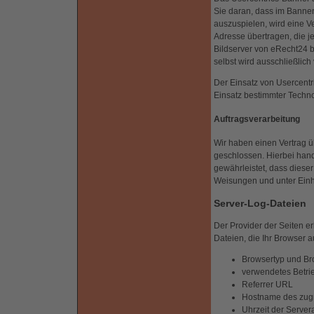
Sie daran, dass im Banne
auszuspielen, wird eine V
Adresse übertragen, die j
Bildserver von eRecht24 b
selbst wird ausschließlich
Der Einsatz von Usercentri
Einsatz bestimmter Technol
Auftragsverarbeitung
Wir haben einen Vertrag 
geschlossen. Hierbei hand
gewährleistet, dass dies
Weisungen und unter Einh
Server-Log-Dateien
Der Provider der Seiten e
Dateien, die Ihr Browser a
Browsertyp und Br
verwendetes Betri
Referrer URL
Hostname des zug
Uhrzeit der Server