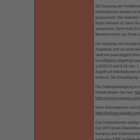
Zur Nutzung der Funktione
Informationen werden in d
gespeichert. Der Anbieter
Maps aktiviert ist, kann G
verwenden. Beim Aufruf vo
Browsercache, um Texte un
Die Nutzung von Google Ma
Angebote und an einer lei
stellt ein berechtigtes Int
Einwilligung abgefragt wurd
a DSGVO und § 25 Abs. 1 
Zugriff auf Informationen
umfasst. Die Einwilligung i
Die Datenübertragung in d
Details finden Sie hier:
htt
https://privacy.google.com
Mehr Informationen zum U
https://policies.google.co
Das Unternehmen verfügt 
Der DPF ist ein Übereink
europäischer Datenschutz
nach dem DPF zertifiziert