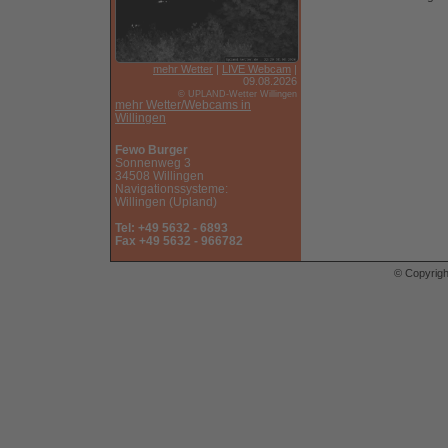
mehr Wetter
|
LIVE Webcam
|
09.08.2026
© UPLAND-Wetter Willingen
mehr Wetter/Webcams in
Willingen
Fewo Burger
Sonnenweg 3
34508 Willingen
Navigationssysteme:
Willingen (Upland)
Tel: +49 5632 - 6893
Fax +49 5632 - 966782
© Copyrig