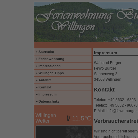
» Startseite
Impressum
» Ferienwohnung
Waltraud Burger
» Impressionen
FeWo Burger
» Willingen Tipps
Sonnenweg 3
34508 Willingen
» Anfahrt
» Kontakt
Kontakt
» Impressum
Telefon: +49 5632 - 6893
» Datenschutz
Telefax: +49 5632 - 9667
E-Mail: info@fewo-burger-
Willingen
11.5°C
Verbraucher­strei
Wetter
Wir sind nicht bereit oder 
Verbraucherschlichtungsst